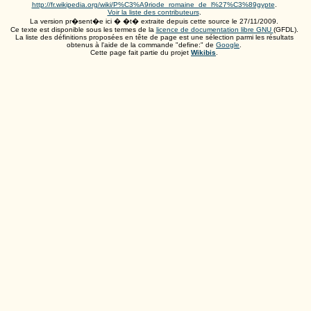
http://fr.wikipedia.org/wiki/P%C3%A9riode_romaine_de_l%27%C3%89gypte
.
Voir la liste des contributeurs
.
La version pr�sent�e ici � �t� extraite depuis cette source le
27/11/2009
.
Ce texte est disponible sous les termes de la
licence de documentation libre GNU
(GFDL).
La liste des définitions proposées en tête de page est une sélection parmi les résultats
obtenus à l'aide de la commande "define:" de
Google
.
Cette page fait partie du projet
Wikibis
.