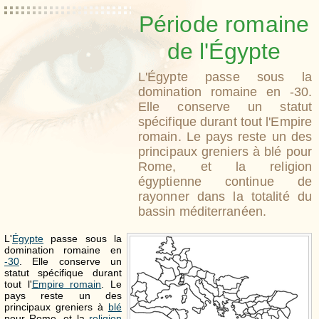
Période romaine
de l'Égypte
L'Égypte passe sous la
domination romaine en -30.
Elle conserve un statut
spécifique durant tout l'Empire
romain. Le pays reste un des
principaux greniers à blé pour
Rome, et la religion
égyptienne continue de
rayonner dans la totalité du
bassin méditerranéen.
L'
Égypte
passe sous la
domination romaine en
-30
. Elle conserve un
statut spécifique durant
tout l'
Empire romain
. Le
pays reste un des
principaux greniers à
blé
pour Rome, et la
religion