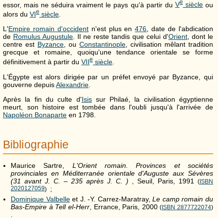
e
essor, mais ne séduira vraiment le pays qu'à partir du
V
siècle
ou
e
alors du
VI
siècle
.
L'
Empire romain d'occident
n'est plus en
476
, date de l'abdication
de
Romulus Augustule
. Il ne reste tandis que celui d'
Orient
, dont le
centre est
Byzance
, ou
Constantinople
, civilisation mêlant tradition
grecque et romaine, quoiqu'une tendance orientale se forme
e
définitivement à partir du
VII
siècle
.
L'Égypte est alors dirigée par un préfet envoyé par Byzance, qui
gouverne depuis
Alexandrie
.
Après la fin du culte d'
Isis
sur Philaé, la civilisation égyptienne
meurt, son histoire est tombée dans l'oubli jusqu'à l'arrivée de
Napoléon Bonaparte
en 1798.
Bibliographie
Maurice Sartre,
L'Orient romain. Provinces et sociétés
provinciales en Méditerranée orientale d'Auguste aux Sévères
(31 avant J. C. – 235 après J. C. )
, Seuil, Paris, 1991
(
ISBN
2020127059
;
)
Dominique Valbelle
et J. -Y. Carrez-Maratray,
Le camp romain du
Bas-Empire à Tell el-Herr
, Errance, Paris, 2000
(
ISBN 2877722074
)
.