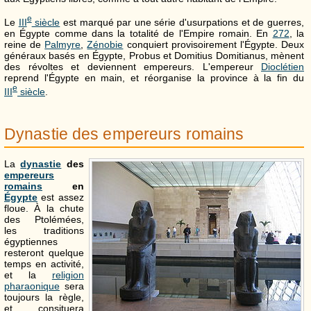
e
Le
III
siècle
est marqué par une série d'usurpations et de guerres,
en Égypte comme dans la totalité de l'Empire romain. En
272
, la
reine de
Palmyre
,
Zénobie
conquiert provisoirement l'Égypte. Deux
généraux basés en Égypte, Probus et Domitius Domitianus, mènent
des révoltes et deviennent empereurs. L'empereur
Dioclétien
reprend l'Égypte en main, et réorganise la province à la fin du
e
III
siècle
.
Dynastie des empereurs romains
La
dynastie
des
empereurs
romains
en
Égypte
est assez
floue. À la chute
des Ptolémées,
les traditions
égyptiennes
resteront quelque
temps en activité,
et la
religion
pharaonique
sera
toujours la règle,
et consituera