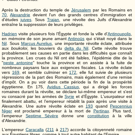
Après la destruction du temple de
Jérusalem
par les Romains en
70
,
Alexandrie
devient l'un des grands centres d'immigration et
d'études
juives
. Sous
Trajan
, une révolte des Juifs d'Alexandrie
entraîne la suppression de leurs privilèges.
Hadrien
visite plusieurs fois l'Égypte et fonde la ville d'
Antinoupolis
,
en mémoire de son jeune amant
Antinoüs
qui s'était noyé dans le
Nil
. Sous
Marcus Aurelius
, une importante révolte éclate, attribuée
aux
boukoloi
, les bouviers du
delta du Nil
. Cette révolte trouve
probablement ses causes en partie dans les difficultés que connaît
la province. Les crues du Nil ont été faibles, l'épidémie dite de la
"
peste antonine
" touche la province et on assiste à la fuite de
nombreux paysans face aux exigences fiscales. La révolte éclate
vers
169
, et semble culminer en
172
, elle fut suivie de plusieurs
répressions de la part des Romains, mais également d'une remise
d'impôt. On a pu voir dans cette période la fin de la prospérité
égyptienne. En 175,
Avidius Cassius
, qui a dirigé les forces
romaines durant la révolte, se déclare lui-même empereur et s'est
vu consacré par les armées de
Syrie
et d'Égypte. L'usurpateur est
finalement abattu, et l'empereur rétablit la paix après une visite à
Alexandrie. Une autre révolte éclate en
193
quand
Pescennius
Niger
est proclamé empereur à la mort de
Pertinax
. Plus tard,
l'empereur
Septime Sévère
donne une
constitution
à la ville
d'Alexandrie.
L'empereur
Caracalla
(
211
à
217
) accorde la citoyenneté romaine
aux Égyptiens libres, comme à tout autre habitant de l'Empire.