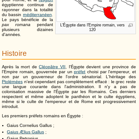
égyptienne continue de
rayonner dans la totalité
du bassin
méditerranéen
.
Le pays bénéficie de la
pax romana
pendant
L'Égypte dans l'Empire romain, vers
plusieurs dizaines
120
d'années.
Histoire
Après la mort de
Cléopâtre
VII
, l'Égypte devient une province de
l'Empire romain, gouvernée par un
préfet
choisi par l'empereur, et
non par un gouverneur de l'ordre sénatorial. L'héritage des
Ptolémées
n'est cependant pas complètement effacé : le grec reste
une langue courante dans l'administration. Il n'y a pas de
colonisation massive de l'Égypte par les Romains. Ces derniers
respectent et même adoptent le panthéon et le culte égyptiens,
même si le culte de l'empereur et de Rome est progressivement
introduit.
Les premiers préfets romains en Égypte :
Gaius Cornelius Gallus ;
Gaius Ælius Gallus
;
Gaius Petronius.