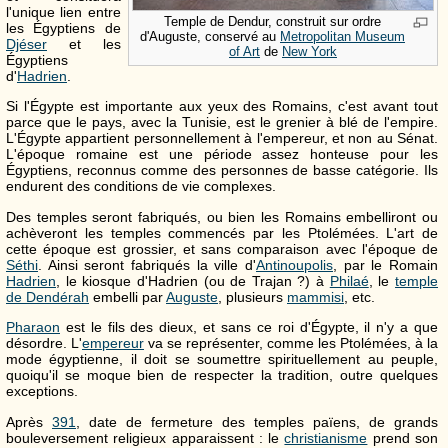
l'unique lien entre
Temple de Dendur, construit sur ordre
les Égyptiens de
d'Auguste, conservé au
Metropolitan Museum
Djéser
et les
of Art
de
New York
Égyptiens
d'
Hadrien
.
Si l'Égypte est importante aux yeux des Romains, c'est avant tout
parce que le pays, avec la Tunisie, est le grenier à blé de l'empire.
L'Égypte appartient personnellement à l'empereur, et non au Sénat.
L'époque romaine est une période assez honteuse pour les
Égyptiens, reconnus comme des personnes de basse catégorie. Ils
endurent des conditions de vie complexes.
Des temples seront fabriqués, ou bien les Romains embelliront ou
achèveront les temples commencés par les Ptolémées. L'art de
cette époque est grossier, et sans comparaison avec l'époque de
Séthi
. Ainsi seront fabriqués la ville d'
Antinoupolis
, par le Romain
Hadrien
, le kiosque d'Hadrien (ou de Trajan ?) à
Philaé
, le
temple
de Dendérah
embelli par
Auguste
, plusieurs
mammisi
, etc.
Pharaon
est le fils des dieux, et sans ce roi d'Égypte, il n'y a que
désordre. L'
empereur
va se représenter, comme les Ptolémées, à la
mode égyptienne, il doit se soumettre spirituellement au peuple,
quoiqu'il se moque bien de respecter la tradition, outre quelques
exceptions.
Après
391
, date de fermeture des temples païens, de grands
bouleversement religieux apparaissent : le
christianisme
prend son