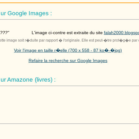
ur Google Images :
???"
L'image ci-contre est extraite du site
falah2000.blogsp
cette image soit r�duite par rapport � l'originale. Elle est peut-�tre prot�g�e par d
Voir l'image en taille r�elle (700 x 558 - 87 ko�-�jpg)
Refaire la recherche sur Google Images
r Amazone (livres) :