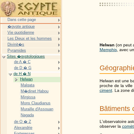
Dans cette page
�gypte antique
Vie quotidienne
Les Dieux et les hommes
Divinit�s
Helwan
(on peut 
Memphis
, avec u
Pyramides
Sites �gyptologiques
de A � C
Géographi
de D � G
de H � N
Helwan
Helwan est une b
Malqata
proche de la vill
ciment
. La zone d
M�dinet Habou
Mirgissa
Mons Claudianus
Bâtiments 
Muraille d'Assouan
Nagada
L'observatoire as
de O � Z
observer la
comèt
Alexandrie
Forteresses