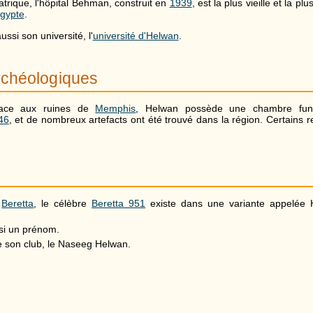
trique, l'hôpital Behman, construit en
1939
, est la plus vieille et la p
gypte
.
si son université, l'
université d'Helwan
.
rchéologiques
face aux ruines de
Memphis
, Helwan possède une chambre funé
46
, et de nombreux artefacts ont été trouvé dans la région. Certains
e
Beretta
, le célèbre
Beretta 951
existe dans une variante appelée 
si un prénom.
e son club, le Naseeg Helwan.