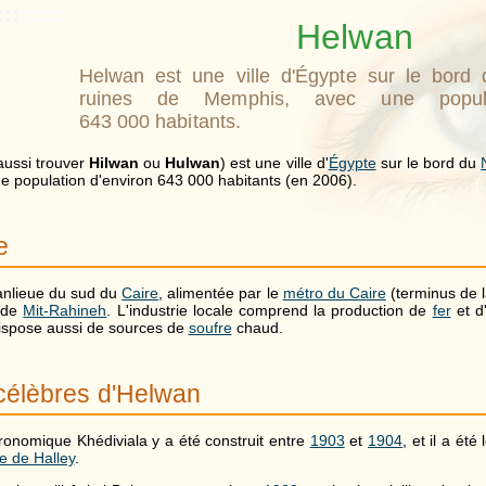
Helwan
Helwan est une ville d'Égypte sur le bord 
ruines de Memphis, avec une populat
643 000 habitants.
aussi trouver
Hilwan
ou
Hulwan
) est une ville d'
Égypte
sur le bord du
ne population d'environ
643 000 habitants
(en 2006).
e
anlieue du sud du
Caire
, alimentée par le
métro du Caire
(terminus de l
e de
Mit-Rahineh
. L'industrie locale comprend la production de
fer
et d
ispose aussi de sources de
soufre
chaud.
célèbres d'Helwan
tronomique Khédiviala y a été construit entre
1903
et
1904
, et il a ét
e de Halley
.