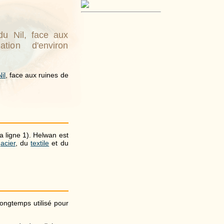
du Nil, face aux
ion d'environ
Nil
, face aux ruines de
a ligne 1). Helwan est
'
acier
, du
textile
et du
é longtemps utilisé pour