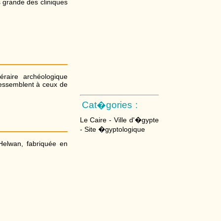
lus grande des cliniques
raire archéologique
 ressemblent à ceux de
Cat�gories :
Le Caire - Ville d'�gypte
- Site �gyptologique
Helwan, fabriquée en