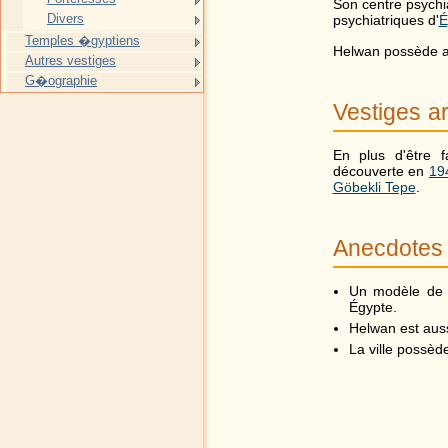
Son centre psychia
Divers
psychiatriques d'
É
Temples �gyptiens
Helwan possède aus
Autres vestiges
G�ographie
Vestiges a
En plus d'être 
découverte en
19
Göbekli Tepe
.
Anecdotes
Un modèle d
Égypte.
Helwan est aus
La ville possèd