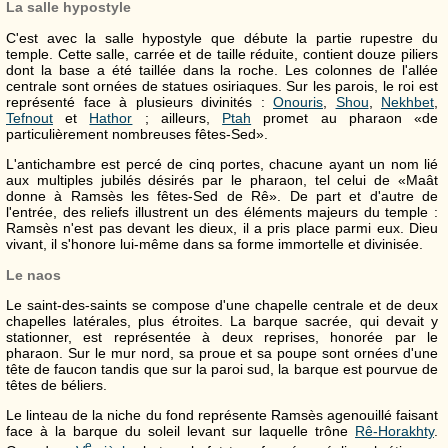
La salle hypostyle
C'est avec la salle hypostyle que débute la partie rupestre du
temple. Cette salle, carrée et de taille réduite, contient douze piliers
dont la base a été taillée dans la roche. Les colonnes de l'allée
centrale sont ornées de statues osiriaques. Sur les parois, le roi est
représenté face à plusieurs divinités :
Onouris
,
Shou
,
Nekhbet
,
Tefnout
et
Hathor
; ailleurs,
Ptah
promet au pharaon «de
particulièrement nombreuses fêtes-Sed».
L'antichambre est percé de cinq portes, chacune ayant un nom lié
aux multiples jubilés désirés par le pharaon, tel celui de «Maât
donne à Ramsès les fêtes-Sed de Rê». De part et d'autre de
l'entrée, des reliefs illustrent un des éléments majeurs du temple :
Ramsès n'est pas devant les dieux, il a pris place parmi eux. Dieu
vivant, il s'honore lui-même dans sa forme immortelle et divinisée.
Le naos
Le saint-des-saints se compose d'une chapelle centrale et de deux
chapelles latérales, plus étroites. La barque sacrée, qui devait y
stationner, est représentée à deux reprises, honorée par le
pharaon. Sur le mur nord, sa proue et sa poupe sont ornées d'une
tête de faucon tandis que sur la paroi sud, la barque est pourvue de
têtes de béliers.
Le linteau de la niche du fond représente Ramsès agenouillé faisant
face à la barque du soleil levant sur laquelle trône
Rê-Horakhty
.
e