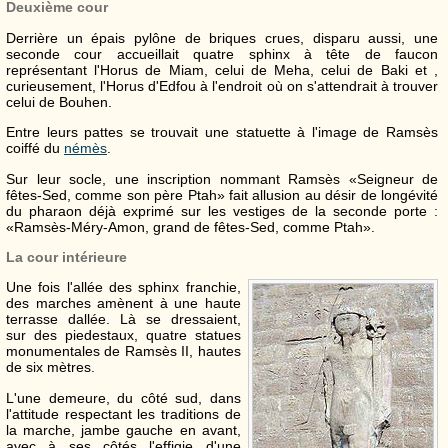
Deuxième cour
Derrière un épais pylône de briques crues, disparu aussi, une
seconde cour accueillait quatre sphinx à tête de faucon
représentant l'Horus de Miam, celui de Meha, celui de Baki et ,
curieusement, l'Horus d'Edfou à l'endroit où on s'attendrait à trouver
celui de Bouhen.
Entre leurs pattes se trouvait une statuette à l'image de Ramsès
coiffé du
némès
.
Sur leur socle, une inscription nommant Ramsès «Seigneur de
fêtes-Sed, comme son père Ptah» fait allusion au désir de longévité
du pharaon déjà exprimé sur les vestiges de la seconde porte :
«Ramsès-Méry-Amon, grand de fêtes-Sed, comme Ptah».
La cour intérieure
Une fois l'allée des sphinx franchie,
des marches amènent à une haute
terrasse dallée. Là se dressaient,
sur des piedestaux, quatre statues
monumentales de Ramsès
II
, hautes
de six mètres.
L'une demeure, du côté sud, dans
l'attitude respectant les traditions de
la marche, jambe gauche en avant,
avec à ses côtés l'effigie d'une