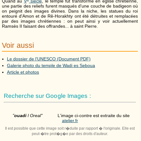
Quand au
V
siècle
, le temple fut transformé en église chrétienne,
une partie des reliefs furent masqués d'une couche de badigeon où
on peignit des images divines. Dans la niche, les statues du roi
entouré d'Amon et de Rê-Horakhty ont été détruites et remplacées
par des images chrétiennes : on peut ainsi y voir actuellement
Ramsès
II
faisant des offrandes... à saint Pierre.
Voir aussi
Le dossier de l'UNESCO (Document PDF)
Galerie photo du temple de Wadi es Seboua
Article et photos
Recherche sur Google Images :
"
ouadi
l Oreal"
L'image ci-contre est extraite du site
atelier.fr
Il est possible que cette image soit r�duite par rapport � l'originale. Elle est
peut-�tre prot�g�e par des droits d'auteur.