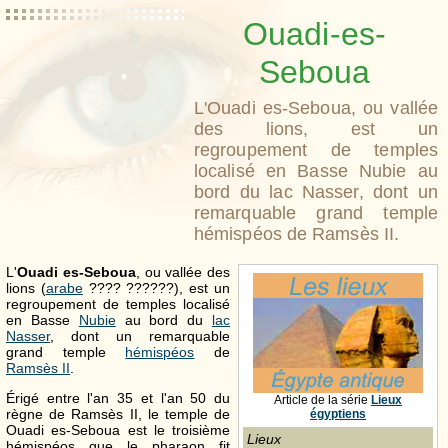
Ouadi-es-
Seboua
L'Ouadi es-Seboua, ou vallée
des lions, est un
regroupement de temples
localisé en Basse Nubie au
bord du lac Nasser, dont un
remarquable grand temple
hémispéos de Ramsès II.
L'
Ouadi es-Seboua
, ou vallée des
lions (
arabe
???? ??????), est un
regroupement de temples localisé
en Basse
Nubie
au bord du
lac
Nasser
, dont un remarquable
grand temple
hémispéos
de
Ramsès
II
.
Érigé entre l'an 35 et l'an 50 du
Article de la série
Lieux
règne de Ramsès
II
, le temple de
égyptiens
Ouadi es-Seboua est le troisième
Lieux
hémispéos que le pharaon fit