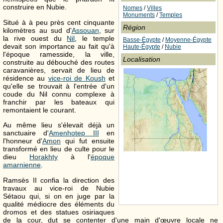
construire en Nubie.
Nomes
/
Villes
Monuments
/
Temples
Situé à à peu près cent cinquante
Région
kilomètres au sud d'
Assouan
, sur
la rive ouest du
Nil
, le temple
Basse-Égypte
/
Moyenne-Égypte
devait son importance au fait qu'à
Haute-Égypte
/
Nubie
l'époque ramesside, la ville,
Localisation
construite au débouché des routes
caravanières, servait de lieu de
résidence au
vice-roi de Koush
et
qu'elle se trouvait à l'entrée d'un
coude du Nil connu complexe à
franchir par les bateaux qui
remontaient le courant.
Au même lieu s'élevait déjà un
sanctuaire d'
Amenhotep
III
en
l'honneur d'
Amon
qui fut ensuite
transformé en lieu de culte pour le
dieu
Horakhty
à l'
époque
amarnienne
.
Ramsès
II
confia la direction des
travaux au vice-roi de Nubie
Sétaou qui, si on en juge par la
qualité médiocre des éléments du
dromos et des statues osiriaques
de la cour, dut se contenter d'une main d'œuvre locale ne