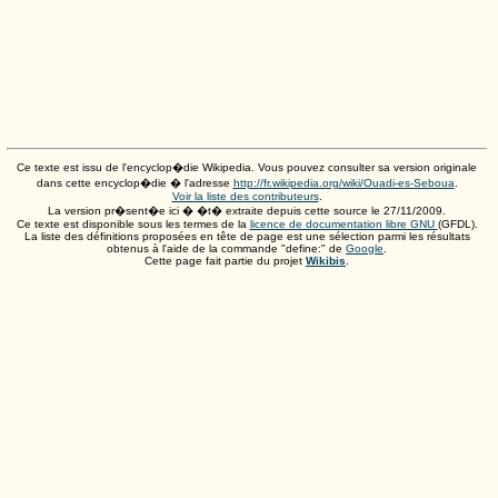
Ce texte est issu de l'encyclop�die Wikipedia. Vous pouvez consulter sa version originale
dans cette encyclop�die � l'adresse
http://fr.wikipedia.org/wiki/Ouadi-es-Seboua
.
Voir la liste des contributeurs
.
La version pr�sent�e ici � �t� extraite depuis cette source le
27/11/2009
.
Ce texte est disponible sous les termes de la
licence de documentation libre GNU
(GFDL).
La liste des définitions proposées en tête de page est une sélection parmi les résultats
obtenus à l'aide de la commande "define:" de
Google
.
Cette page fait partie du projet
Wikibis
.