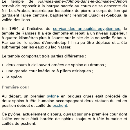
Le temple de
Ramsès-aimé-d'Amon-dans-le-domaine-d'Amon
servait de reposoir à la barque sacrée au cours de sa descente du
Nil. Les Arabes, inspirés par les sphinx de pierre à corps de lion qui
gardaient l'allée centrale, baptisèrent l'endroit Ouadi es-Seboua, la
vallée des lions.
En 1964, à l'initiative du
service des antiquités égyptiennes
, le
temple de Ramsès
II
a été démonté et rebâti à un niveau supérieur
à quatre kilomètres plus à l'ouest sur le site de la nouvelle Seboua.
Par contre, le spéos d'Amenhotep
III
n'a pu être déplacé et a été
submergé par les eaux du lac Nasser.
Le temple comportait trois parties différentes :
deux cours à ciel ouvert ornées de sphinx ou dromos ;
une grande cour intérieure à piliers osiriaques ;
le spéos.
Première cour
Au départ, un premier
pylône
en briques crues était précédé de
deux sphinx à tête humaine accompagnant deux statues du roi en
position debout et coiffé du
pschent
.
Ce pylône, actuellement disparu, ouvrait sur une première cour dont
l'allée centrale était bordée de sphinx, toujours à tête humaine et
coiffés du pschent.