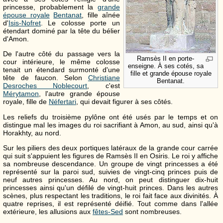
princesse, probablement la
grande
épouse royale
Bentanat
, fille aînée
d'
Isis-Nofret
. Le colosse porte un
étendart dominé par la tête du bélier
d'Amon.
De l'autre côté du passage vers la
Ramsès
II
en porte-
cour intérieure, le même colosse
enseigne. À ses cotés, sa
tenait un étendard surmonté d'une
fille et grande épouse royale
tête de faucon. Selon
Christiane
Bentanat.
Desroches Noblecourt
, c'est
Mérytamon
, l'autre grande épouse
royale, fille de
Néfertari
, qui devait figurer à ses côtés.
Les reliefs du troisième pylône ont été usés par le temps et on
distingue mal les images du roi sacrifiant à Amon, au sud, ainsi qu'à
Horakhty, au nord.
Sur les piliers des deux portiques latéraux de la grande cour carrée
qui suit s'appuient les figures de Ramsès
II
en Osiris. Le roi y affiche
sa nombreuse descendance. Un groupe de vingt princesses a été
représenté sur la paroi sud, suivies de vingt-cinq princes puis de
neuf autres princesses. Au nord, on peut distinguer dix-huit
princesses ainsi qu'un défilé de vingt-huit princes. Dans les autres
scènes, plus respectant les traditions, le roi fait face aux divinités. À
quatre reprises, il est représenté déifié. Tout comme dans l'allée
extérieure, les allusions aux
fêtes-Sed
sont nombreuses.