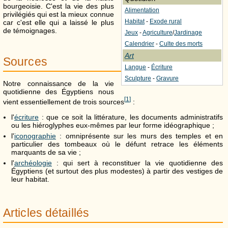
bourgeoisie. C'est la vie des plus
Alimentation
privilégiés qui est la mieux connue
Habitat
-
Exode rural
car c'est elle qui a laissé le plus
de témoignages.
Jeux
-
Agriculture
/
Jardinage
Calendrier
-
Culte des morts
Art
Sources
Langue
-
Écriture
Sculpture
-
Gravure
Notre connaissance de la vie
quotidienne des Égyptiens nous
[
1
]
vient essentiellement de trois sources
:
l'
écriture
: que ce soit la littérature, les documents administratifs
ou les hiéroglyphes eux-mêmes par leur forme idéographique ;
l'
iconographie
: omniprésente sur les murs des temples et en
particulier des tombeaux où le défunt retrace les éléments
marquants de sa vie ;
l'
archéologie
: qui sert à reconstituer la vie quotidienne des
Égyptiens (et surtout des plus modestes) à partir des vestiges de
leur habitat.
Articles détaillés