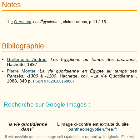
Notes
↑
G. Andreu
,
Les Égyptiens...
, «Introduction», p. 11 à 15
Bibliographie
Guillemette Andreu
,
Les Égyptiens au temps des pharaons
,
Hachette, 1997
Pierre Montet
,
La vie quotidienne en Égypte au temps des
Ramsès. -1300 à -1100
, Hachette, coll. «La Vie Quotidienne»,
1988, 349
p.
(
ISBN 9782010016080
)
Recherche sur Google Images :
"la
vie quotidienne
L'image ci-contre est extraite du site
dans
"
pantheonegyptien.free.fr
Il est possible que cette image soit r�duite par rapport � l'originale. Elle est