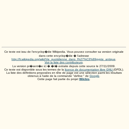
Ce texte est issu de l'encyclop�die Wikipedia. Vous pouvez consulter sa version originale
dans cette encyclop�die � l'adresse
http://fr.wikipedia.org/wiki/Vie_quotidienne_dans_l%27%C3%89gypte_antique
.
Voir la liste des contributeurs
.
La version pr�sent�e ici � �t� extraite depuis cette source le
27/11/2009
.
Ce texte est disponible sous les termes de la
licence de documentation libre GNU
(GFDL).
La liste des définitions proposées en tête de page est une sélection parmi les résultats
obtenus à l'aide de la commande "define:" de
Google
.
Cette page fait partie du projet
Wikibis
.