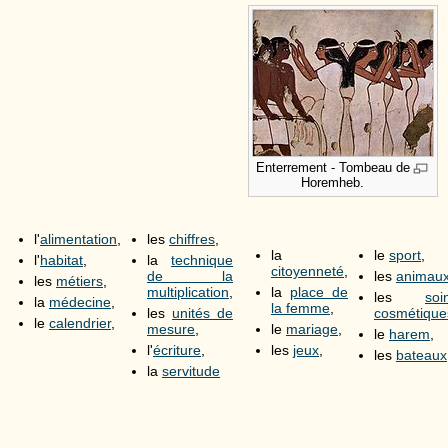
Enterrement - Tombeau de
Horemheb.
l'
alimentation
,
les
chiffres
,
la
le
sport
,
l'
habitat
,
la
technique
citoyenneté
,
de la
les
animau
les
métiers
,
multiplication
,
la
place de
les
soi
la
médecine
,
la femme
,
les
unités de
cosmétique
le
calendrier
,
mesure
,
le
mariage
,
le
harem
,
l'
écriture
,
les
jeux
,
les
bateaux
la
servitude