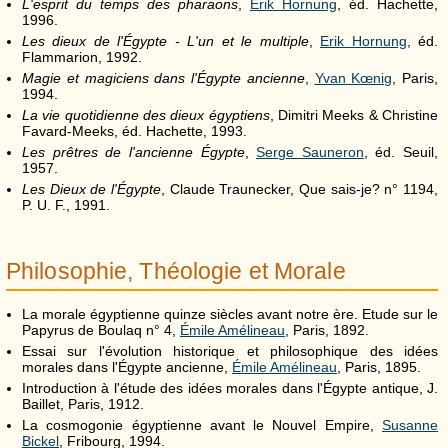
L'esprit du temps des pharaons
,
Erik Hornung
, éd. Hachette,
1996.
Les dieux de l'Égypte - L'un et le multiple
,
Erik Hornung
, éd.
Flammarion, 1992.
Magie et magiciens dans l'Égypte ancienne
,
Yvan Kœnig
, Paris,
1994.
La vie quotidienne des dieux égyptiens
, Dimitri Meeks & Christine
Favard-Meeks, éd. Hachette, 1993.
Les prêtres de l'ancienne Égypte
,
Serge Sauneron
, éd. Seuil,
1957.
Les Dieux de l'Égypte
, Claude Traunecker, Que sais-je? n° 1194,
P. U. F., 1991.
Philosophie, Théologie et Morale
La morale égyptienne quinze siècles avant notre ère. Etude sur le
Papyrus de Boulaq n° 4,
Émile Amélineau
, Paris, 1892.
Essai sur l'évolution historique et philosophique des idées
morales dans l'Égypte ancienne,
Émile Amélineau
, Paris, 1895.
Introduction à l'étude des idées morales dans l'Égypte antique, J.
Baillet, Paris, 1912.
La cosmogonie égyptienne avant le Nouvel Empire,
Susanne
Bickel
, Fribourg, 1994.