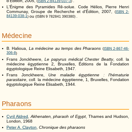
d'Édition, 2005,
.
(
ISBN 2-84139-037-3
)
L'Énigme des Pyramides Rê-solue. Code Hélios, Pierre Henri
Communay, Groupe de Recherche et d'Édition, 2007,
(
ISBN 2-
84139-038-1
ou
.
)
(ISBN 9 782841 390380)
Médecine
B. Halioua,
La médecine au temps des Pharaons
(
ISBN 2-867-46-
306-8
)
Frans Jonckheere,
Le papyrus médical Chester Beatty
, coll. la
médecine égyptienne 2, Bruxelles, Éditions de la Fondation
égyptologique Reine Elisabeth, 1947.
Frans Jonckheere,
Une maladie égyptienne : l'hématurie
parasitaire
, coll. la médecine égyptienne, 1, Bruxelles, Fondation
égyptologique Reine Elisabeth, 1944.
Pharaons
Cyril Aldred
,
Akhenaten, pharaoh of Egypt
, Thames and Hudson,
London, 1968
Peter A. Clayton
,
Chronique des pharaons