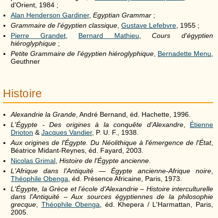
d'Orient, 1984 ;
Alan Henderson Gardiner
,
Egyptian Grammar
;
Grammaire de l'égyptien classique
,
Gustave Lefebvre
, 1955 ;
Pierre Grandet
,
Bernard Mathieu
,
Cours d'égyptien
hiéroglyphique
;
Petite Grammaire de l'égyptien hiéroglyphique
,
Bernadette Menu
,
Geuthner
Histoire
Alexandrie la Grande
, André Bernand, éd. Hachette, 1996.
L'Égypte - Des origines à la conquête d'Alexandre
,
Étienne
Drioton
&
Jacques Vandier
, P. U. F., 1938.
Aux origines de l'Égypte. Du Néolithique à l'émergence de l'État
,
Béatrice Midant-Reynes, éd. Fayard, 2003.
Nicolas Grimal
,
Histoire de l'Égypte ancienne
.
L'Afrique dans l'Antiquité — Égypte ancienne-Afrique noire
,
Théophile Obenga
, éd. Présence Africaine, Paris, 1973.
L'Égypte, la Grèce et l'école d'Alexandrie – Histoire interculturelle
dans l'Antiquité – Aux sources égyptiennes de la philosophie
grecque
,
Théophile Obenga
, éd. Khepera / L'Harmattan, Paris,
2005.