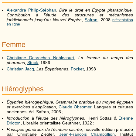
Alexandra Philip-Stéphan
,
Dire le droit en Égypte pharaonique.
Contribution à l'étude des structures et mécanismes
juridictionnels jusqu'au Nouvel Empire
,
Safran
, 2008
présentation
en ligne
Femme
Christiane Desroches Noblecourt
,
La femme au temps des
pharaons
,
Stock
, 1986
Christian Jacq
,
Les Égyptiennes
,
Pocket
, 1998
Hiéroglyphes
Égyptien hiéroglyphique. Grammaire pratique du moyen égyptien
et exercices d'application
,
Claude Obsomer
, Langues et cultures
anciennes, éd. Safran, 2003 ;
Introduction à l'étude des hiéroglyphes
, Henri Sottas &
Étienne
Drioton
, Librairie orientaliste Geuthner, 1922 ;
Principes généraux de l'écriture sacrée
, nouvelle édition préfacée
par Christiane Ziegler,
Jean-François Champollion
, Institut