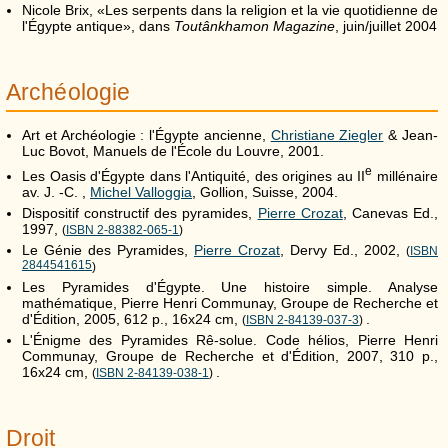
Nicole Brix, «
Les serpents dans la religion et la vie quotidienne de
l'Égypte antique
», dans
Toutânkhamon Magazine
, juin/juillet 2004
Archéologie
Art et Archéologie : l'Égypte ancienne,
Christiane Ziegler
& Jean-
Luc Bovot, Manuels de l'École du Louvre, 2001.
e
Les Oasis d'Égypte dans l'Antiquité, des origines au
II
millénaire
av. J. -C. ,
Michel Valloggia
, Gollion, Suisse, 2004.
Dispositif constructif des pyramides,
Pierre Crozat
, Canevas Ed.,
1997,
(
ISBN 2-88382-065-1
)
Le Génie des Pyramides,
Pierre Crozat
, Dervy Ed., 2002,
(
ISBN
2844541615
)
Les Pyramides d'Égypte. Une histoire simple. Analyse
mathématique, Pierre Henri Communay, Groupe de Recherche et
d'Édition, 2005, 612 p., 16x24 cm,
.
(
ISBN 2-84139-037-3
)
L'Énigme des Pyramides Rê-solue. Code hélios, Pierre Henri
Communay, Groupe de Recherche et d'Édition, 2007, 310 p.,
16x24 cm,
.
(
ISBN 2-84139-038-1
)
Droit