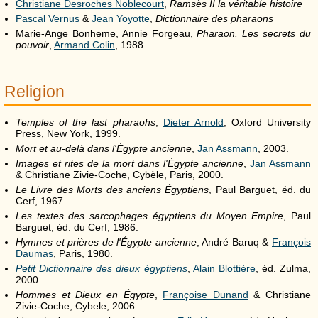
Christiane Desroches Noblecourt
,
Ramsès
II
la véritable histoire
Pascal Vernus
&
Jean Yoyotte
,
Dictionnaire des pharaons
Marie-Ange Bonheme, Annie Forgeau,
Pharaon. Les secrets du
pouvoir
,
Armand Colin
, 1988
Religion
Temples of the last pharaohs
,
Dieter Arnold
, Oxford University
Press, New York, 1999.
Mort et au-delà dans l'Égypte ancienne
,
Jan Assmann
, 2003.
Images et rites de la mort dans l'Égypte ancienne
,
Jan Assmann
& Christiane Zivie-Coche, Cybèle, Paris, 2000.
Le Livre des Morts des anciens Égyptiens
, Paul Barguet, éd. du
Cerf, 1967.
Les textes des sarcophages égyptiens du Moyen Empire
, Paul
Barguet, éd. du Cerf, 1986.
Hymnes et prières de l'Égypte ancienne
, André Baruq &
François
Daumas
, Paris, 1980.
Petit Dictionnaire des dieux égyptiens
,
Alain Blottière
, éd. Zulma,
2000.
Hommes et Dieux en Égypte
,
Françoise Dunand
& Christiane
Zivie-Coche, Cybele, 2006