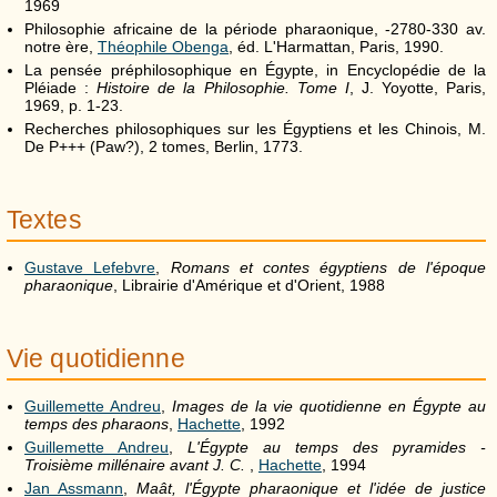
1969
Philosophie africaine de la période pharaonique, -2780-330 av.
notre ère,
Théophile Obenga
, éd. L'Harmattan, Paris, 1990.
La pensée préphilosophique en Égypte, in Encyclopédie de la
Pléiade :
Histoire de la Philosophie. Tome
I
, J. Yoyotte, Paris,
1969, p. 1-23.
Recherches philosophiques sur les Égyptiens et les Chinois, M.
De P+++ (Paw?), 2 tomes, Berlin, 1773.
Textes
Gustave Lefebvre
,
Romans et contes égyptiens de l'époque
pharaonique
, Librairie d'Amérique et d'Orient, 1988
Vie quotidienne
Guillemette Andreu
,
Images de la vie quotidienne en Égypte au
temps des pharaons
,
Hachette
, 1992
Guillemette Andreu
,
L'Égypte au temps des pyramides -
Troisième millénaire avant J. C.
,
Hachette
, 1994
Jan Assmann
,
Maât, l'Égypte pharaonique et l'idée de justice