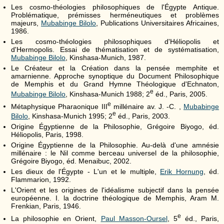
Les cosmo-théologies philosophiques de l'Égypte Antique.
Problématique, prémisses herméneutiques et problèmes
majeurs,
Mubabinge Bilolo
, Publications Universitaires Africaines,
1986.
Les cosmo-théologies philosophiques d'Héliopolis et
d'Hermopolis. Essai de thématisation et de systématisation,
Mubabinge Bilolo
, Kinshasa-Munich, 1987.
Le Créateur et la Création dans la pensée memphite et
amarnienne. Approche synoptique du Document Philosophique
de Memphis et du Grand Hymne Théologique d'Echnaton,
e
Mubabinge Bilolo
, Kinshasa-Munich 1988; 2
éd., Paris, 2005.
e
Métaphysique Pharaonique
III
millénaire av. J. -C. ,
Mubabinge
e
Bilolo
, Kinshasa-Munich 1995; 2
éd., Paris, 2003.
Origine Égyptienne de la Philosophie, Grégoire Biyogo, éd.
Héliopolis, Paris, 1998.
Origine Égyptienne de la Philosophie. Au-delà d'une amnésie
millénaire : le Nil comme berceau universel de la philosophie,
Grégoire Biyogo, éd. Menaibuc, 2002.
Les dieux de l'Égypte - L'un et le multiple,
Erik Hornung
, éd.
Flammarion, 1992.
L'Orient et les origines de l'idéalisme subjectif dans la pensée
européenne.
I
. la doctrine théologique de Memphis, Aram M.
Frenkian, Paris, 1946.
e
La philosophie en Orient,
Paul Masson-Oursel
, 5
éd., Paris,