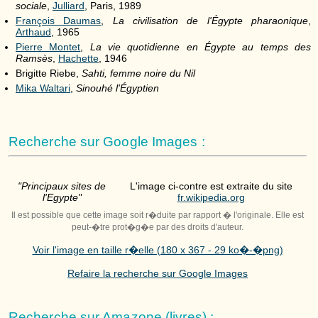
sociale
,
Julliard
, Paris, 1989
François Daumas
,
La civilisation de l'Égypte pharaonique
,
Arthaud
, 1965
Pierre Montet
,
La vie quotidienne en Égypte au temps des
Ramsès
,
Hachette
, 1946
Brigitte Riebe,
Sahti, femme noire du Nil
Mika Waltari
,
Sinouhé l'Égyptien
Recherche sur Google Images :
"Principaux sites de
L'image ci-contre est extraite du site
l'Egypte"
fr.wikipedia.org
Il est possible que cette image soit r�duite par rapport � l'originale. Elle est
peut-�tre prot�g�e par des droits d'auteur.
Voir l'image en taille r�elle (180 x 367 - 29 ko�-�png)
Refaire la recherche sur Google Images
Recherche sur Amazone (livres) :