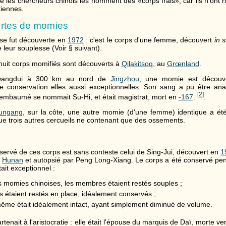
e les chercheurs chinois les nomment des «corps frais», car ils n'ont r
iennes.
rtes de momies
se fut découverte en
1972
: c'est le corps d'une femme, découvert
in s
 leur souplesse (Voir § suivant).
uit corps momifiés sont découverts à
Qilakitsoq
, au
Grœnland
.
wangdui à 300 km au nord de
Jingzhou
, une momie est découve
de conservation elles aussi exceptionnelles. Son sang a pu être ana
[
2
]
embaumé se nommait Su-Hi, et était magistrat, mort en
-167
.
.
yungang
, sur la côte, une autre momie (d'une femme) identique a ét
trois autres cercueils ne contenant que des ossements.
servé de ces corps est sans conteste celui de Sing-Jui, découvert en
1
e
Hunan
et autopsié par Peng Long-Xiang. Le corps a été conservé pen
ait exceptionnel :
 momies chinoises, les membres étaient restés souples ;
es étaient restés en place, idéalement conservés ;
même était idéalement intact, ayant simplement diminué de volume.
enait à l'aristocratie : elle était l'épouse du marquis de Daï, morte ve