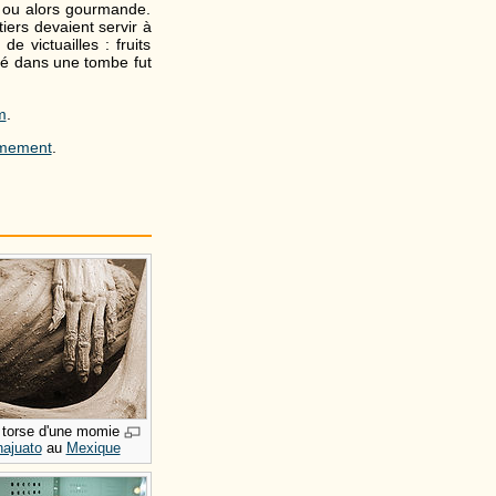
, ou alors gourmande.
iers devaient servir à
e victuailles : fruits
uvé dans une tombe fut
m
.
mement
.
 torse d'une momie
ajuato
au
Mexique