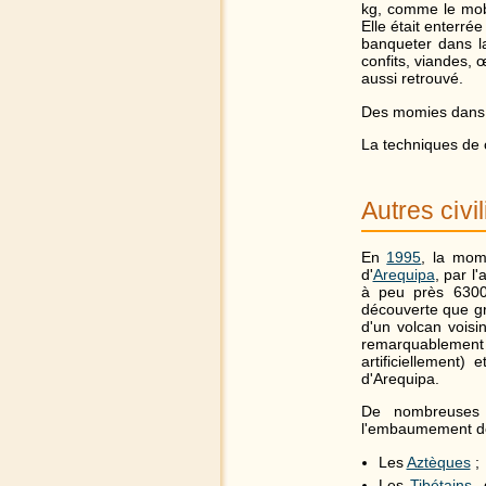
kg, comme le mobi
Elle était enterré
banqueter dans la 
confits, viandes,
aussi retrouvé.
Des momies dans u
La techniques de 
Autres civi
En
1995
, la mo
d'
Arequipa
, par l
à peu près 6300 
découverte que gr
d'un volcan voisi
remarquablement 
artificiellement
d'Arequipa.
De nombreuses
l'embaumement des
Les
Aztèques
;
Les
Tibétains
,