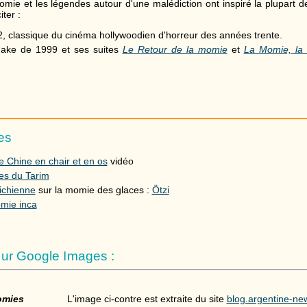
mie et les légendes autour d'une malédiction ont inspiré la plupart de
ter :
2, classique du cinéma hollywoodien d'horreur des années trente.
make de 1999 et ses suites
Le Retour de la momie
et
La Momie, la
es
 Chine en chair et en os
vidéo
s du Tarim
ichienne
sur la momie des glaces :
Ötzi
mie inca
ur Google Images :
mies
L'image ci-contre est extraite du site
blog.argentine-n