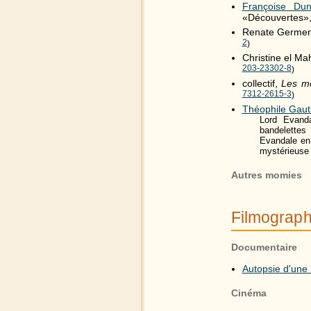
Françoise Du
«Découvertes»,
Renate Germer
2
)
Christine el M
203-23302-8
)
collectif,
Les mo
7312-2615-3
)
Théophile Gaut
Lord Evand
bandelettes
Evandale en 
mystérieuse 
Autres momies
Filmograph
Documentaire
Autopsie d'une
Cinéma