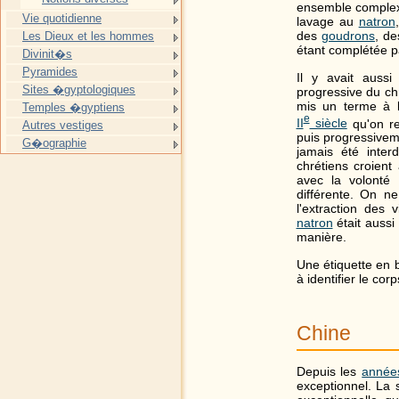
ensemble complexe
Vie quotidienne
lavage au
natron
des
goudrons
, d
Les Dieux et les hommes
étant complétée p
Divinit�s
Pyramides
Il y avait auss
Sites �gyptologiques
progressive du ch
mis un terme à l
Temples �gyptiens
e
II
siècle
qu'on re
Autres vestiges
puis progressivem
G�ographie
jamais été inter
chrétiens croient
avec la volonté
différente. On n
l'extraction des 
natron
était aussi
manière.
Une étiquette en b
à identifier le co
Chine
Depuis les
année
exceptionnel. La 