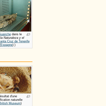
Guanche
dans le
a Naturaleza y el
anta Cruz de Tenerife
(
Espagne
) )
ésultat d'une
ication naturelle
British Museum
)