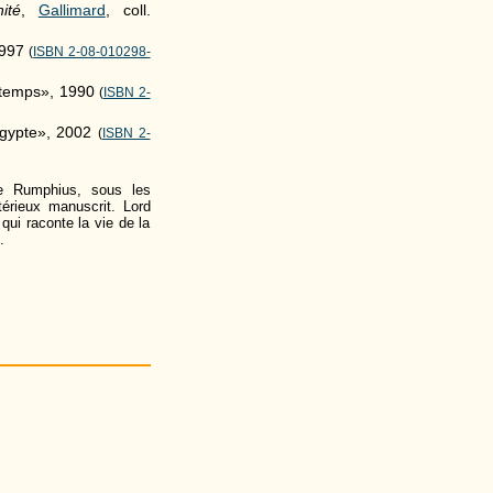
ité
,
Gallimard
, coll.
1997
(
ISBN 2-08-010298-
u temps», 1990
(
ISBN 2-
'Égypte», 2002
(
ISBN 2-
ue Rumphius, sous les
érieux manuscrit. Lord
ui raconte la vie de la
.