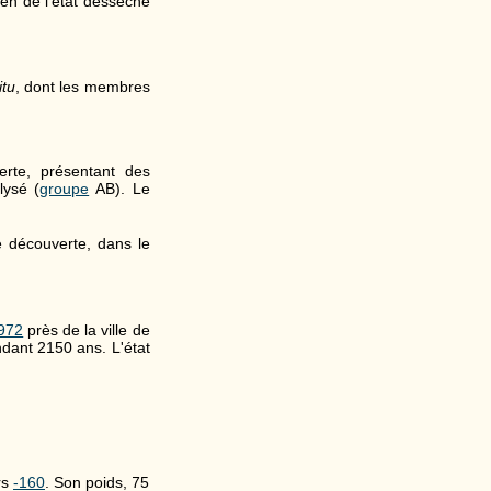
ien de l'état desséché
itu
, dont les membres
rte, présentant des
lysé (
groupe
AB). Le
é découverte, dans le
972
près de la ville de
dant 2150 ans. L'état
rs
-160
. Son poids, 75