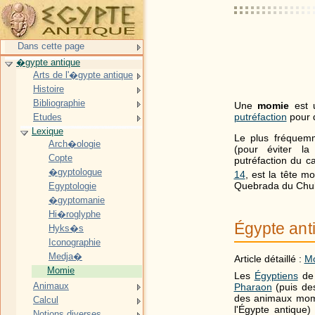
Dans cette page
�gypte antique
Arts de l'�gypte antique
Histoire
Bibliographie
Une
momie
est
putréfaction
pour d
Etudes
Lexique
Le plus fréquem
Arch�ologie
(pour éviter la
Copte
putréfaction du 
�gyptologue
14
, est la tête m
Quebrada du Chuli
Egyptologie
�gyptomanie
Hi�roglyphe
Égypte ant
Hyks�s
Iconographie
Medja�
Article détaillé :
Mo
Momie
Les
Égyptiens
de 
Animaux
Pharaon
(puis de
des animaux momif
Calcul
l'Égypte antique) 
Notions diverses