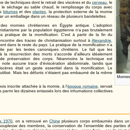
 de techniques dont le retrait des viscères et du
cerveau
, le
, le séchage au sable chaud, le remplissage du corps avec
es
bitumes
et des
plantes
, la protection externe de la momie
ar un emballage dans un réseau de plusieurs bandelettes.
i des momies chrétiennes en Égypte antique. L'adoption
ristianisme par la population égyptienne n'a pas brutalement
a pratique de la momification. C'est à partir de la fin du
ncontre des traces de christianisation surtout à
Alexandrie
,
ent dans le reste du pays. La pratique de la momification n'a
dite par les textes canoniques chrétiens. Le fait que les
 à la résurrection des morts s'accorde d'ailleurs idéalement
 de préservation des corps. Néanmoins la technique est
e note aucune trace d'éviscération abdominale, tandis que
viscères était un geste essentiel dans la momification. Le
 utilisé. Mais les défunts n'étaient pas embaumé de la même
Momies 
ois inscrite attachée à la momie, à l'
époque romaine
, servait
rps parmi les dizaines entassés lors des inhumations collectives.
s 1970
, on a retrouvé en
Chine
plusieurs corps embaumés dans un 
souplesse des membres, la conservation de l'ensemble des parties d