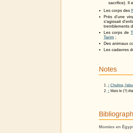
sacrifice). I
Les corps des
Près d'une vi
s'agissait d'en
tremblements de
Les corps de
T
Tarim
;
Des animaux c
Les cadavres 
Notes
↑
↑
Bibliograph
Momies en Égypt