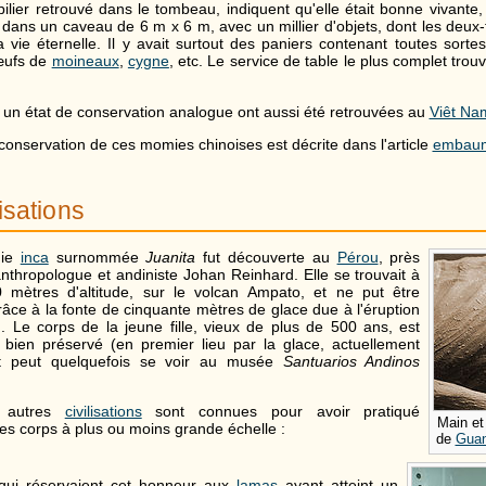
lier retrouvé dans le tombeau, indiquent qu'elle était bonne vivante
e dans un caveau de 6 m x 6 m, avec un millier d'objets, dont les deux-t
vie éternelle. Il y avait surtout des paniers contenant toutes sortes d
 œufs de
moineaux
,
cygne
, etc. Le service de table le plus complet tro
n état de conservation analogue ont aussi été retrouvées au
Viêt Na
conservation de ces momies chinoises est décrite dans l'article
embau
lisations
mie
inca
surnommée
Juanita
fut découverte au
Pérou
, près
'anthropologue et andiniste Johan Reinhard. Elle se trouvait à
mètres d'altitude, sur le volcan Ampato, et ne put être
âce à la fonte de cinquante mètres de glace due à l'éruption
n. Le corps de la jeune fille, vieux de plus de 500 ans, est
bien préservé (en premier lieu par la glace, actuellement
) et peut quelquefois se voir au musée
Santuarios Andinos
 autres
civilisations
sont connues pour avoir pratiqué
Main et
 corps à plus ou moins grande échelle :
de
Guan
 qui réservaient cet honneur aux
lamas
ayant atteint un