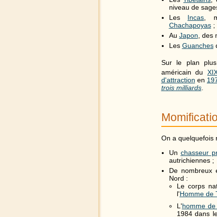
niveau de sages
Les
Incas
, m
Chachapoyas
;
Au
Japon
, des 
Les
Guanches
Sur le plan plu
américain du
XI
d'attraction
en
19
trois milliards
.
Momificatio
On a quelquefois 
Un
chasseur pr
autrichiennes ;
De nombreux 
Nord :
Le corps na
l'
Homme de T
L'
homme de 
1984 dans 