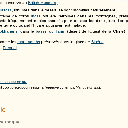
l est conservé au
British Museum
;
Nazcas
, inhumés dans le désert, se sont momifiés naturellement ;
ngtaine de corps
Incas
ont été retrouvés dans les montagnes, préser
fants fréquemment nobles sacrifiés pour apaiser les dieux, lors d'éru
 terre ou quand l'Inca était gravement malade.
okhariens
, dans le
bassin du Tarim
(désert de l'Ouest de la Chine) 
omme les
mammouths
préservés dans la glace de
Sibérie
.
de
Pompéi
.
Chulina, l'abuela andina de ötzi
Mais le (?) était trop poreux pour résister à l'épreuve du temps.
Manque un mot...
ie
e antique