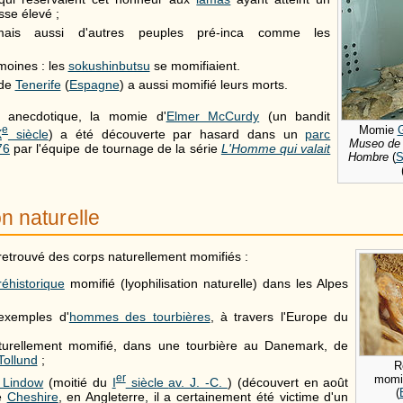
se élevé ;
ais aussi d'autres peuples pré-inca comme les
moines : les
sokushinbutsu
se momifiaient.
de
Tenerife
(
Espagne
) a aussi momifié leurs morts.
s anecdotique, la momie d'
Elmer McCurdy
(un bandit
e
Momie
X
siècle
) a été découverte par hasard dans un
parc
Museo de l
76
par l'équipe de tournage de la série
L'Homme qui valait
Hombre
(
S
n naturelle
retrouvé des corps naturellement momifiés :
éhistorique
momifié (lyophilisation naturelle) dans les Alpes
exemples d'
hommes des tourbières
, à travers l'Europe du
turellement momifié, dans une tourbière au Danemark, de
ollund
;
R
er
momif
Lindow
(moitié du
I
siècle
av. J. -C.
) (découvert en août
(
le
Cheshire
, en Angleterre, il a certainement été victime d'un