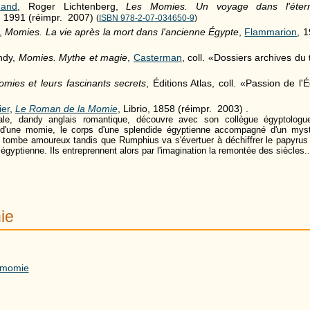
nand
, Roger Lichtenberg,
Les Momies. Un voyage dans l'étern
 1991 (réimpr. 2007)
(
ISBN 978-2-07-034650-9
)
,
Momies. La vie après la mort dans l'ancienne Égypte
,
Flammarion
, 
ahdy,
Momies. Mythe et magie
,
Casterman
, coll. «Dossiers archives d
mies et leurs fascinants secrets
, Éditions Atlas, coll. «Passion de l
ier
,
Le Roman de la Momie
, Librio, 1858 (réimpr. 2003)
.
ale, dandy anglais romantique, découvre avec son collègue égyptolog
 d'une momie, le corps d'une splendide égyptienne accompagné d'un myst
tombe amoureux tandis que Rumphius va s'évertuer à déchiffrer le papyrus q
égyptienne. Ils entreprennent alors par l'imagination la remontée des siècles..
ie
 momie