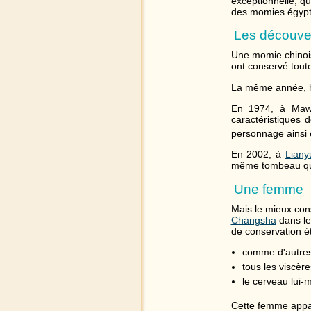
exceptionnelle, qu
des momies égypt
Les découve
Une momie chinoi
ont conservé toute
La même année, h
En 1974, à Ma
caractéristiques 
personnage ainsi 
En 2002, à
Lian
même tombeau que 
Une femme
Mais le mieux con
Changsha
dans l
de conservation ét
comme d'autres
tous les viscèr
le cerveau lui-
Cette femme appart