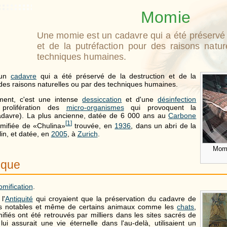
Momie
Une momie est un cadavre qui a été préservé 
et de la putréfaction pour des raisons natur
techniques humaines.
 un
cadavre
qui a été préservé de la destruction et de la
es raisons naturelles ou par des techniques humaines.
ment, c'est une intense
dessiccation
et d'une
désinfection
 prolifération des
micro-organismes
qui provoquent la
cadavre). La plus ancienne, datée de
6 000 ans
au
Carbone
[
1
]
omifiée de «Chulina»
trouvée, en
1936
, dans un abri de la
n, et datée, en
2005
, à
Zurich
.
Mom
ique
mification
.
l'
Antiquité
qui croyaient que la préservation du cadavre de
s notables et même de certains animaux comme les
chats
,
iés ont été retrouvés par milliers dans les sites sacrés de
lui assurait une vie éternelle dans l'au-delà, utilisaient un