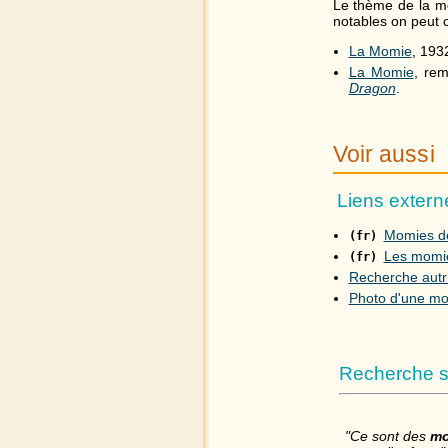
Le thème de la mo
notables on peut ci
La Momie
, 193
La Momie
, re
Dragon
.
Voir aussi
Liens extern
Momies de
(fr)
Les momie
(fr)
Recherche autr
Photo d'une mo
Recherche s
"Ce sont des
mo